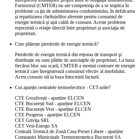
Furnizorul (CMTEB) nu are competenţa de a se implica în
probleme ca ţin de administrarea condominiului, în defalcarea
şi repartizarea cheltuielilor aferente pentru consumul de
energie termică şi apă caldă de consum. Aceste probleme
reprezintă o relaţie directă între proprietari şi asociaţia de
proprietari.
Cine plătește pierderile de energie termică?
Pierderile de energie termică din reţeaua de transport şi
distribuţie nu sunt plătite de asociaţiile de proprietari. La baza
fiecărui bloc sau scară, CMTEB a montat contoare de energie
termică care înregistrează consumul efectiv al imobilului.
Acest consum stă la baza întocmirii facturii.
Cui aparțin centralele termoelectrice - CET-urile?
CTE Grozăveşti - aparține ELCEN
CTE București Sud - aparține ELCEN
CTE București Vest - aparține ELCEN
CTE Progresu - aparține ELCEN
CET Grivița SRL
CET Vest-Energo SA
Centrală Termică de Zonă Casa Presei Libere - aparține
Companiei Municipale Termoenergetica București SA