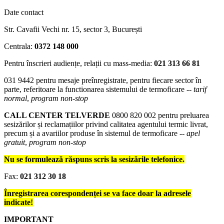
Date contact
Str. Cavafii Vechi nr. 15, sector 3, București
Centrala:
0372 148 000
Pentru înscrieri audiențe, relații cu mass-media:
021 313 66 81
031 9442
pentru mesaje preînregistrate, pentru fiecare sector în
parte, referitoare la functionarea sistemului de termoficare --
tarif
normal
,
program non-stop
CALL CENTER TELVERDE
0800 820 002
pentru preluarea
sesizărilor și reclamațiilor privind calitatea agentului termic livrat,
precum și a avariilor produse în sistemul de termoficare --
apel
gratuit
,
program non-stop
Nu se formulează răspuns scris la sesizările telefonice.
Fax:
021 312 30 18
Înregistrarea corespondenței se va face doar la adresele
indicate!
IMPORTANT