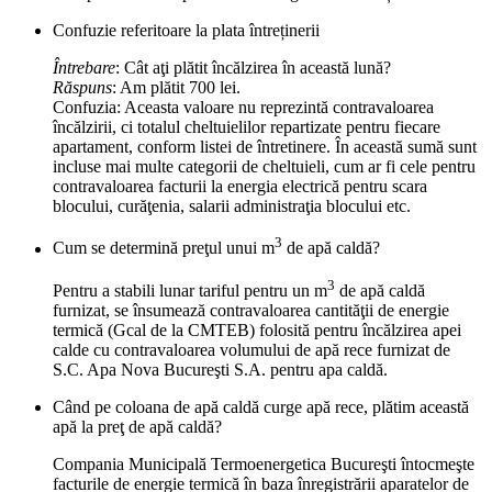
Confuzie referitoare la plata întreținerii
Întrebare
: Cât aţi plătit încălzirea în această lună?
Răspuns
: Am plătit 700 lei.
Confuzia: Aceasta valoare nu reprezintă contravaloarea
încălzirii, ci totalul cheltuielilor repartizate pentru fiecare
apartament, conform listei de întretinere. În această sumă sunt
incluse mai multe categorii de cheltuieli, cum ar fi cele pentru
contravaloarea facturii la energia electrică pentru scara
blocului, curăţenia, salarii administraţia blocului etc.
3
Cum se determină preţul unui m
de apă caldă?
3
Pentru a stabili lunar tariful pentru un m
de apă caldă
furnizat, se însumează contravaloarea cantităţii de energie
termică (Gcal de la CMTEB) folosită pentru încălzirea apei
calde cu contravaloarea volumului de apă rece furnizat de
S.C. Apa Nova Bucureşti S.A. pentru apa caldă.
Când pe coloana de apă caldă curge apă rece, plătim această
apă la preţ de apă caldă?
Compania Municipală Termoenergetica Bucureşti întocmeşte
facturile de energie termică în baza înregistrării aparatelor de