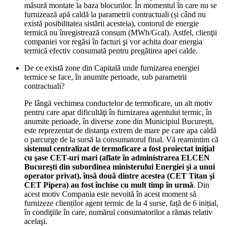
măsură montate la baza blocurilor. În momentul în care nu se
furnizează apă caldă la parametrii contractuali (și când nu
există posibilitatea sistării acesteia), contorul de energie
termică nu înregistrează consum (MWh/Gcal). Astfel, clienţii
companiei vor regăsi în facturi şi vor achita doar energia
termică efectiv consumată pentru pregătirea apei calde.
De ce există zone din Capitală unde furnizarea energiei
termice se face, în anumite perioade, sub parametrii
contractuali?
Pe lângă vechimea conductelor de termoficare, un alt motiv
pentru care apar dificultăţi în furnizarea agentului termic, în
anumite perioade, în diverse zone din Municipiul București,
este reprezentat de distanţa extrem de mare pe care apa caldă
o parcurge de la sursă la consumatorul final. Vă reamintim că
sistemul centralizat de termoficare a fost proiectat iniţial
cu şase CET-uri mari (aflate în administrarea ELCEN
Bucureşti din subordinea ministerului Energiei şi a unui
operator privat), însă două dintre acestea (CET Titan şi
CET Pipera) au fost închise cu mult timp în urmă
. Din
acest motiv Compania este nevoită în acest moment să
furnizeze clienților agent termic de la 4 surse, față de 6 inițial,
în condiţiile în care, numărul consumatorilor a rămas relativ
acelaşi.