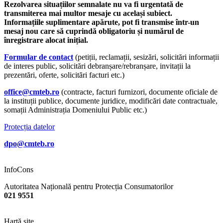
Rezolvarea situațiilor semnalate nu va fi urgentată de
transmiterea mai multor mesaje cu același subiect.
Informațiile suplimentare apărute, pot fi transmise într-un
mesaj nou care să cuprindă obligatoriu și numărul de
înregistrare alocat inițial.
Formular de contact
(petiții, reclamații, sesizări, solicitări informații
de interes public, solicitări debranșare/rebranșare, invitații la
prezentări, oferte, solicitări facturi etc.)
office@cmteb.ro
(contracte, facturi furnizori, documente oficiale de
la instituții publice, documente juridice, modificări date contractuale,
somații Administrația Domeniului Public etc.)
Protecția datelor
dpo@cmteb.ro
InfoCons
Autoritatea Națională pentru Protecția Consumatorilor
021 9551
Hartă site