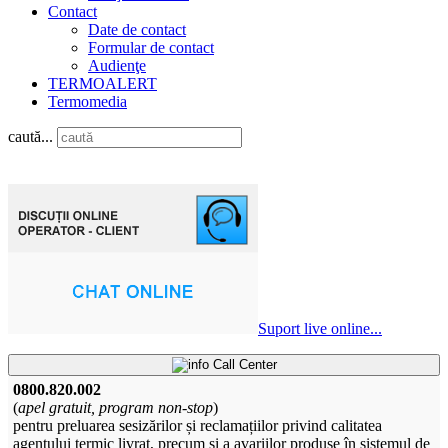
Contact
Date de contact
Formular de contact
Audienţe
TERMOALERT
Termomedia
caută...
Suport live online...
Call Center
0800.820.002
(
apel gratuit, program non-stop
)
pentru preluarea sesizărilor și reclamațiilor privind calitatea
agentului termic livrat, precum și a avariilor produse în sistemul de