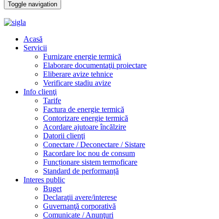
Toggle navigation
Acasă
Servicii
Furnizare energie termică
Elaborare documentaţii proiectare
Eliberare avize tehnice
Verificare stadiu avize
Info clienţi
Tarife
Factura de energie termică
Contorizare energie termică
Acordare ajutoare încălzire
Datorii clienţi
Conectare / Deconectare / Sistare
Racordare loc nou de consum
Funcționare sistem termoficare
Standard de performanță
Interes public
Buget
Declaraţii avere/interese
Guvernanţă corporativă
Comunicate / Anunţuri