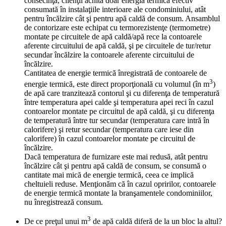
consecinţă, clienţii achită doar energia termică efectiv
consumată în instalaţiile interioare ale condominiului, atât
pentru încălzire cât şi pentru apă caldă de consum. Ansamblul
de contorizare este echipat cu termorezistenţe (termometre)
montate pe circuitele de apă caldă/apă rece la contoarele
aferente circuitului de apă caldă, şi pe circuitele de tur/retur
secundar încălzire la contoarele aferente circuitului de
încălzire.
Cantitatea de energie termică înregistrată de contoarele de
3
energie termică, este direct proporţională cu volumul (în m
)
de apă care tranzitează contorul şi cu diferenţa de temperatură
între temperatura apei calde şi temperatura apei reci în cazul
contoarelor montate pe circuitul de apă caldă, şi cu diferenţa
de temperatură între tur secundar (temperatura care intră în
calorifere) şi retur secundar (temperatura care iese din
calorifere) în cazul contoarelor montate pe circuitul de
încălzire.
Dacă temperatura de furnizare este mai redusă, atât pentru
încălzire cât şi pentru apă caldă de consum, se consumă o
cantitate mai mică de energie termică, ceea ce implică
cheltuieli reduse. Menţionăm că în cazul opririlor, contoarele
de energie termică montate la branşamentele condominiilor,
nu înregistrează consum.
3
De ce preţul unui m
de apă caldă diferă de la un bloc la altul?