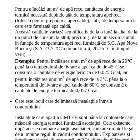
3
Pentru a încălzi un m
de apă rece, cantitatea de energie
termică necesară depinde atât de temperatura apei reci
(folosită pentru prepararea apei calde), cât şi de temperatură la
care este furnizată apa caldă.
Această cantitate variază semnificativ de la o lună la alta, de la
un punct de consum la altul, precum şi de la un sezon la altul
în funcţie de temperatura apei reci furnizată de S.C. Apa Nova
Bucureşti S.A. (3-5 °C în timpul iernii, 20-25 °C în timpul
verii).
3
Exemplu:
Pentru încălzirea unui m
de apă rece de la 20°C
până la o temperatură de livrare a apei calde de 45°C se
consumă o cantitate de energie termică de 0,025 Gcal, iar
3
pentru încălzirea unui m
de apă rece de la 3°C până la o
temperatură de livrare a apei calde de 60°C se consumă o
cantitate de energie termică de 0,057 Gcal.
Care este locul care delimitează instalaţiile într-un
condominiu?
Instalaţiile care aparţin CMTEB sunt până la contoarele care
măsoară energia termică furnizată asociaţiei. Cele existente
după aceste contoare aparţin asociaţiei, care are dreptul legal
de a impune reguli în cadrul condominiului. Exploatarea şi
întreţinerea instalaţiilor proprii intră în obligaţia utilizatorului.