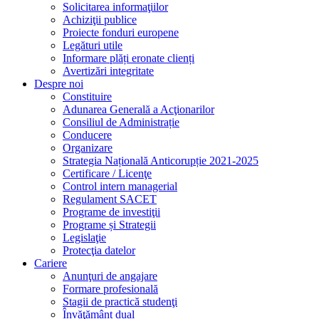
Solicitarea informaţiilor
Achiziţii publice
Proiecte fonduri europene
Legături utile
Informare plăți eronate clienți
Avertizări integritate
Despre noi
Constituire
Adunarea Generală a Acţionarilor
Consiliul de Administrație
Conducere
Organizare
Strategia Națională Anticorupție 2021-2025
Certificare / Licenţe
Control intern managerial
Regulament SACET
Programe de investiţii
Programe și Strategii
Legislaţie
Protecţia datelor
Cariere
Anunţuri de angajare
Formare profesională
Stagii de practică studenţi
Învăţământ dual