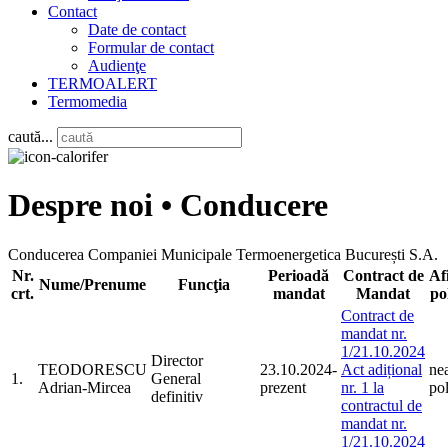
Contact
Date de contact
Formular de contact
Audienţe
TERMOALERT
Termomedia
caută...
Despre noi • Conducere
Conducerea Companiei Municipale Termoenergetica București S.A.
Nr.
Perioadă
Contract de
Afi
Nume/Prenume
Funcţia
crt.
mandat
Mandat
pol
Contract de
mandat nr.
1/21.10.2024
Director
TEODORESCU
23.10.2024-
Act adițional
nea
1.
General
Adrian-Mircea
prezent
nr. 1 la
pol
definitiv
contractul de
mandat nr.
1/21.10.2024