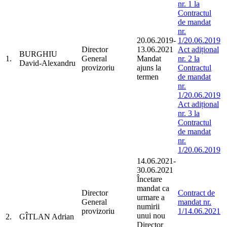
nr. 1 la
Contractul
de mandat
nr.
20.06.2019-
1/20.06.2019
Director
13.06.2021
Act adițional
BURGHIU
1.
General
Mandat
nr. 2 la
David-Alexandru
provizoriu
ajuns la
Contractul
termen
de mandat
nr.
1/20.06.2019
Act adițional
nr. 3 la
Contractul
de mandat
nr.
1/20.06.2019
14.06.2021-
30.06.2021
Încetare
mandat ca
Director
Contract de
urmare a
General
mandat nr.
numirii
provizoriu
1/14.06.2021
unui nou
2.
GÎTLAN Adrian
Director