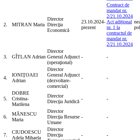
Contract de
mandat nr.
2/21.10.2024
Director
23.10.2024-
Act adițional
nea
2.
MITRAN Maria
Direcţia
prezent
nr. 1 la
pol
Economică
contractul de
mandat nr.
2/21.10.2024
Director
3.
GÎTLAN Adrian
General Adjunct
-
-
(operaţional)
Director
IONIŢOAEI
General Adjunct
4.
-
-
Adrian
(dezvoltare-
comercial)
DOBRE
Director
5.
Cristina-
-
-
Direcţia Juridică
Marilena
Director
MĂNESCU
6.
Direcţia Resurse
-
-
Maria
Umane
Director
CIUDOESCU
7.
Direcţia
-
-
Adela Mihaela