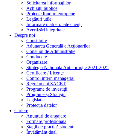
Solicitarea informaţiilor
Achiziţii publice
Proiecte fonduri europene
Legături utile
Informare plăți eronate clienți
Avertizări integritate
Despre noi
Constituire
Adunarea Generală a Acţionarilor
Consiliul de Administrație
Conducere
Organizare
Strategia Națională Anticorupție 2021-2025
Certificare / Licenţe
Control intern managerial
Regulament SACET
Programe de investiţii
Programe și Strategii
Legislaţie
Protecţia datelor
Cariere
Anunţuri de angajare
Formare profesională
Stagii de practică studenţi
Învăţământ dual