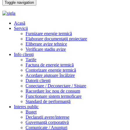
Toggle navigation
Acasă
Servicii
Furnizare energie termică
Elaborare documentaţii proiectare
Eliberare avize tehnice
Verificare stadiu avize
Info clienţi
Tarife
Factura de energie termică
Contorizare energie termică
Acordare ajutoare încălzire
Datorii clienţi
Conectare / Deconectare / Sistare
Racordare loc nou de consum
Funcționare sistem termoficare
Standard de performanță
Interes public
Buget
Declaraţii avere/interese
Guvernanţă corporativă
Comunicate / Anunţuri