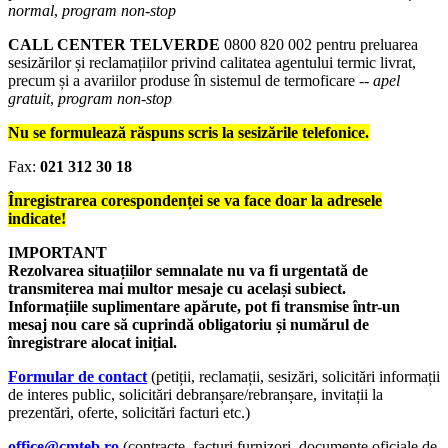
normal
,
program non-stop
CALL CENTER TELVERDE
0800 820 002
pentru preluarea
sesizărilor și reclamațiilor privind calitatea agentului termic livrat,
precum și a avariilor produse în sistemul de termoficare --
apel
gratuit
,
program non-stop
Nu se formulează răspuns scris la sesizările telefonice.
Fax:
021 312 30 18
Înregistrarea corespondenței se va face doar la adresele
indicate!
IMPORTANT
Rezolvarea situațiilor semnalate nu va fi urgentată de
transmiterea mai multor mesaje cu același subiect.
Informațiile suplimentare apărute, pot fi transmise într-un
mesaj nou care să cuprindă obligatoriu și numărul de
înregistrare alocat inițial.
Formular de contact
(petiții, reclamații, sesizări, solicitări informații
de interes public, solicitări debranșare/rebranșare, invitații la
prezentări, oferte, solicitări facturi etc.)
office@cmteb.ro
(contracte, facturi furnizori, documente oficiale de