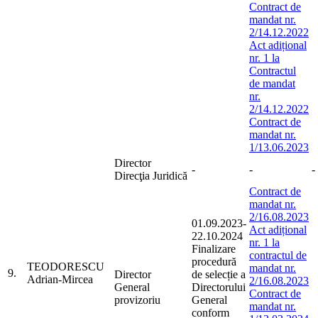
Contract de
mandat nr.
2/14.12.2022
Act adițional
nr. 1 la
Contractul
de mandat
nr.
2/14.12.2022
Contract de
mandat nr.
1/13.06.2023
Director
-
-
-
Direcţia Juridică
Contract de
mandat nr.
2/16.08.2023
01.09.2023-
Act adițional
22.10.2024
nr. 1 la
Finalizare
contractul de
procedură
TEODORESCU
mandat nr.
9.
Director
de selecție a
Adrian-Mircea
2/16.08.2023
General
Directorului
Contract de
provizoriu
General
mandat nr.
conform