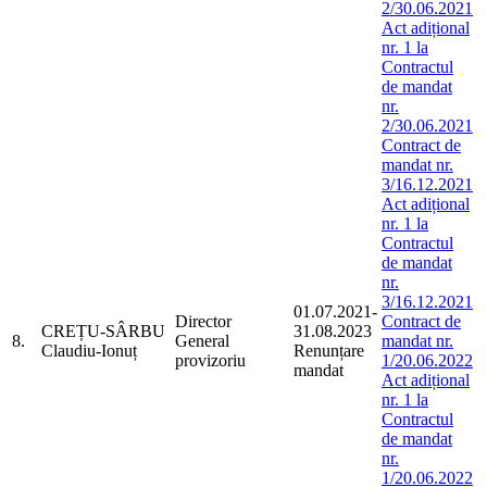
2/30.06.2021
Act adițional
nr. 1 la
Contractul
de mandat
nr.
2/30.06.2021
Contract de
mandat nr.
3/16.12.2021
Act adițional
nr. 1 la
Contractul
de mandat
nr.
3/16.12.2021
01.07.2021-
Director
Contract de
CREȚU-SÂRBU
31.08.2023
8.
General
mandat nr.
Claudiu-Ionuț
Renunțare
provizoriu
1/20.06.2022
mandat
Act adițional
nr. 1 la
Contractul
de mandat
nr.
1/20.06.2022