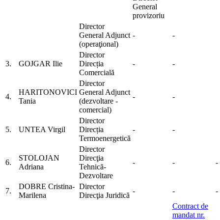
General
provizoriu
Director
General Adjunct
-
-
(operaţional)
Director
3.
GOJGAR Ilie
Direcția
-
-
Comercială
Director
HARITONOVICI
General Adjunct
4.
-
-
Tania
(dezvoltare -
comercial)
Director
5.
UNTEA Virgil
Direcția
-
-
Termoenergetică
Director
STOLOJAN
Direcţia
6.
-
-
-
Adriana
Tehnică-
Dezvoltare
DOBRE Cristina-
Director
7.
-
-
-
Marilena
Direcţia Juridică
Contract de
mandat nr.