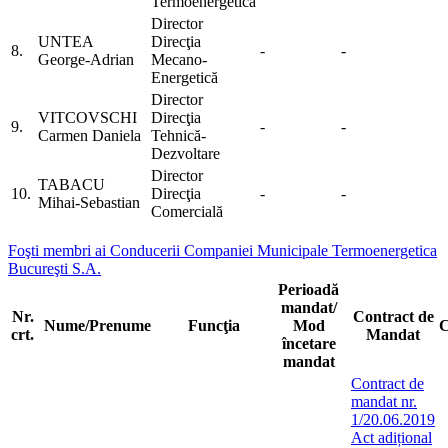
Termoenergetică
Director
UNTEA
Direcţia
8.
-
-
George-Adrian
Mecano-
Energetică
Director
VITCOVSCHI
Direcţia
9.
-
-
Carmen Daniela
Tehnică-
Dezvoltare
Director
TABACU
10.
Direcţia
-
-
Mihai-Sebastian
Comercială
Foşti membri ai Conducerii Companiei Municipale Termoenergetica
Bucureşti S.A.
Perioadă
mandat/
Nr.
Contract de
Nume/Prenume
Funcţia
Mod
crt.
Mandat
încetare
mandat
Contract de
mandat nr.
1/20.06.2019
Act adițional