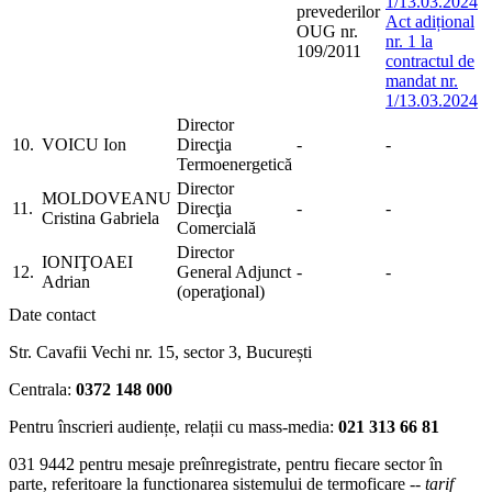
1/13.03.2024
prevederilor
Act adițional
OUG nr.
nr. 1 la
109/2011
contractul de
mandat nr.
1/13.03.2024
Director
10.
VOICU Ion
Direcţia
-
-
Termoenergetică
Director
MOLDOVEANU
11.
Direcţia
-
-
Cristina Gabriela
Comercială
Director
IONIŢOAEI
12.
General Adjunct
-
-
Adrian
(operaţional)
Date contact
Str. Cavafii Vechi nr. 15, sector 3, București
Centrala:
0372 148 000
Pentru înscrieri audiențe, relații cu mass-media:
021 313 66 81
031 9442
pentru mesaje preînregistrate, pentru fiecare sector în
parte, referitoare la functionarea sistemului de termoficare --
tarif