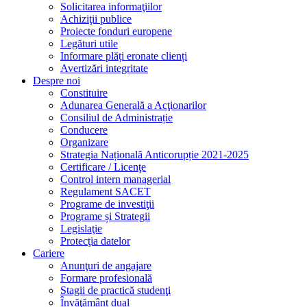
Solicitarea informaţiilor
Achiziţii publice
Proiecte fonduri europene
Legături utile
Informare plăți eronate clienți
Avertizări integritate
Despre noi
Constituire
Adunarea Generală a Acţionarilor
Consiliul de Administrație
Conducere
Organizare
Strategia Națională Anticorupție 2021-2025
Certificare / Licenţe
Control intern managerial
Regulament SACET
Programe de investiţii
Programe și Strategii
Legislaţie
Protecţia datelor
Cariere
Anunţuri de angajare
Formare profesională
Stagii de practică studenţi
Învăţământ dual