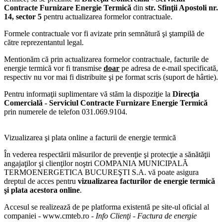
Contracte Furnizare Energie Termică
din
str. Sfinţii Apostoli nr.
14, sector 5
pentru actualizarea formelor contractuale.
Formele contractuale vor fi avizate prin semnătură şi ştampilă de
către reprezentantul legal.
Mentionăm că prin actualizarea formelor contractuale, facturile de
energie termică vor fi transmise
doar
pe adresa de e-mail specificată,
respectiv nu vor mai fi distribuite şi pe format scris (suport de hârtie).
Pentru informaţii suplimentare vă stăm la dispoziţie la
Direcţia
Comercială - Serviciul Contracte Furnizare Energie Termică
prin numerele de telefon 031.069.9104.
Vizualizarea şi plata online a facturii de energie termică
În vederea respectării măsurilor de prevenţie şi protecţie a sănătăţii
angajaţilor şi clienţilor noştri COMPANIA MUNICIPALĂ
TERMOENERGETICA BUCUREŞTI S.A. vă poate asigura
dreptul de acces pentru
vizualizarea facturilor de energie termică
şi plata acestora online
.
Accesul se realizează de pe platforma existentă pe site-ul oficial al
companiei - www.cmteb.ro -
Info Clienţi - Factura de energie