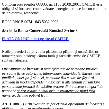
Conform prevederilor O.U.G. nr. 115 / 20.09.2001, CMTEB este
obligată să încaseze contravaloarea energiei termice într-un cont unic
de tip escrow, respectiv:
RO02 RNCB 0074 1643 5032 0003
deschis la
Banca Comercială Română Sector 3
.
PLATA ONLINE direct pe site-ul CMTEB
Noile prevederi cu privire la plafonarea plăților și încasărilor în
numerar, sub incidența cărora intră și facturile emise de CMTEB,
sunt următoarele:
Operațiunile de încasări și plăți efectuate de persoane juridice,
persoane fizice autorizate, întreprinderi individuale, întreprinderi
familiale, liber profesioniști, persoane fizice care desfășoară
activități în mod independent, asocieri și alte entități cu sau fără
personalitate juridică de la/către oricare dintre aceste categorii de
persoane
se vor realiza numai prin instrumente de plată fără
numerar, definite potrivit legii
.
Art. 3.
alin. 1)
Prin excepție se pot efectua operațiuni de încasări și
plăți în numerar în următoarele condiții: