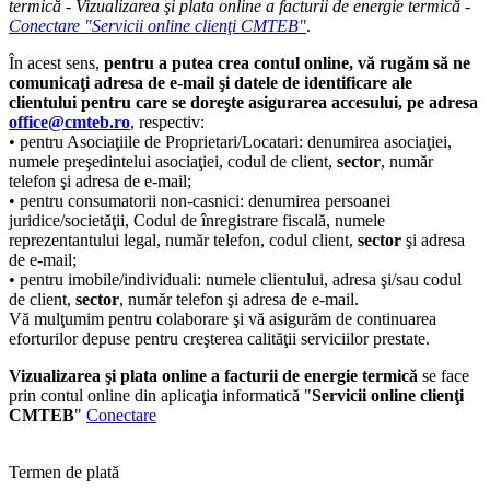
termică - Vizualizarea şi plata online a facturii de energie termică -
Conectare "Servicii online clienţi CMTEB"
.
În acest sens,
pentru a putea crea contul online, vă rugăm să ne
comunicaţi adresa de e-mail şi datele de identificare ale
clientului pentru care se doreşte asigurarea accesului, pe adresa
office@cmteb.ro
, respectiv:
• pentru Asociaţiile de Proprietari/Locatari: denumirea asociaţiei,
numele preşedintelui asociaţiei, codul de client,
sector
, număr
telefon şi adresa de e-mail;
• pentru consumatorii non-casnici: denumirea persoanei
juridice/societăţii, Codul de înregistrare fiscală, numele
reprezentantului legal, număr telefon, codul client,
sector
şi adresa
de e-mail;
• pentru imobile/individuali: numele clientului, adresa şi/sau codul
de client,
sector
, număr telefon şi adresa de e-mail.
Vă mulţumim pentru colaborare şi vă asigurăm de continuarea
eforturilor depuse pentru creşterea calităţii serviciilor prestate.
Vizualizarea şi plata online a facturii de energie termică
se face
prin contul online din aplicaţia informatică "
Servicii online clienţi
CMTEB
"
Conectare
Termen de plată