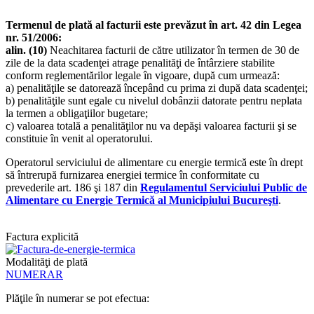
Termenul de plată al facturii este prevăzut în art. 42 din Legea
nr. 51/2006:
alin. (10)
Neachitarea facturii de către utilizator
în termen de 30 de
zile de la data scadenţei
atrage penalităţi de întârziere stabilite
conform reglementărilor legale în vigoare, după cum urmează:
a) penalităţile se datorează începând cu prima zi după data scadenţei;
b) penalităţile sunt egale cu nivelul dobânzii datorate pentru neplata
la termen a obligaţiilor bugetare;
c) valoarea totală a penalităţilor nu va depăşi valoarea facturii şi se
constituie în venit al operatorului.
Operatorul serviciului de alimentare cu energie termică este în drept
să întrerupă furnizarea energiei termice în conformitate cu
prevederile art. 186 şi 187 din
Regulamentul Serviciului Public de
Alimentare cu Energie Termică al Municipiului Bucureşti
.
Factura explicită
Modalităţi de plată
NUMERAR
Plăţile în numerar se pot efectua: