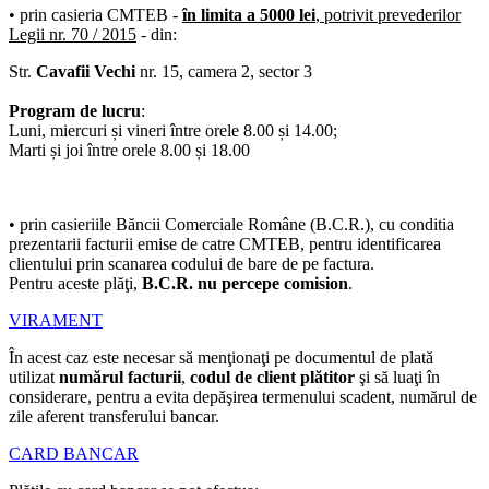
•
prin casieria CMTEB
-
în limita a 5000 lei
, potrivit prevederilor
Legii nr. 70 / 2015
- din:
Str.
Cavafii Vechi
nr. 15, camera 2, sector 3
Program de lucru
:
Luni, miercuri și vineri între orele 8.00 și 14.00;
Marti și joi între orele 8.00 și 18.00
•
prin casieriile Băncii Comerciale Române (B.C.R.)
, cu conditia
prezentarii facturii emise de catre CMTEB, pentru identificarea
clientului prin scanarea codului de bare de pe factura.
Pentru aceste plăţi,
B.C.R. nu percepe comision
.
VIRAMENT
În acest caz este necesar să menţionaţi pe documentul de plată
utilizat
numărul facturii
,
codul de client plătitor
şi să luaţi în
considerare, pentru a evita depăşirea termenului scadent, numărul de
zile aferent transferului bancar.
CARD BANCAR