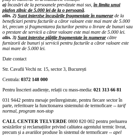
a)
încasări de la persoanele prevăzute mai sus,
în limita unui
plafon zilnic de 5.000 lei de la o persoană
.
alin. 2)
Sunt interzise încasările fragmentate în numerar
de la
beneficiari pentru facturile a căror valoare este mai mare de 5.000
lei, precum și fragmentarea facturilor pentru o livrare de bunuri sau
o prestare de servicii a căror valoare este mai mare de 5.000 lei.
alin. 3)
Sunt interzise plățile fragmentate în numerar
către
furnizorii de bunuri și servicii pentru facturile a căror valoare este
mai mare de 5.000 lei.
Date contact
Str. Cavafii Vechi nr. 15, sector 3, București
Centrala:
0372 148 000
Pentru înscrieri audiențe, relații cu mass-media:
021 313 66 81
031 9442
pentru mesaje preînregistrate, pentru fiecare sector în
parte, referitoare la functionarea sistemului de termoficare --
tarif
normal
,
program non-stop
CALL CENTER TELVERDE
0800 820 002
pentru preluarea
sesizărilor și reclamațiilor privind calitatea agentului termic livrat,
precum și a avariilor produse în sistemul de termoficare --
apel