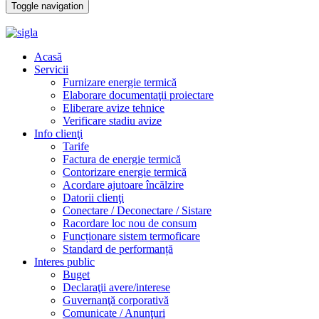
Toggle navigation
Acasă
Servicii
Furnizare energie termică
Elaborare documentaţii proiectare
Eliberare avize tehnice
Verificare stadiu avize
Info clienţi
Tarife
Factura de energie termică
Contorizare energie termică
Acordare ajutoare încălzire
Datorii clienţi
Conectare / Deconectare / Sistare
Racordare loc nou de consum
Funcționare sistem termoficare
Standard de performanță
Interes public
Buget
Declaraţii avere/interese
Guvernanţă corporativă
Comunicate / Anunţuri