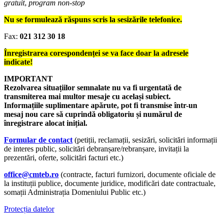
gratuit
,
program non-stop
Nu se formulează răspuns scris la sesizările telefonice.
Fax:
021 312 30 18
Înregistrarea corespondenței se va face doar la adresele
indicate!
IMPORTANT
Rezolvarea situațiilor semnalate nu va fi urgentată de
transmiterea mai multor mesaje cu același subiect.
Informațiile suplimentare apărute, pot fi transmise într-un
mesaj nou care să cuprindă obligatoriu și numărul de
înregistrare alocat inițial.
Formular de contact
(petiții, reclamații, sesizări, solicitări informații
de interes public, solicitări debranșare/rebranșare, invitații la
prezentări, oferte, solicitări facturi etc.)
office@cmteb.ro
(contracte, facturi furnizori, documente oficiale de
la instituții publice, documente juridice, modificări date contractuale,
somații Administrația Domeniului Public etc.)
Protecția datelor