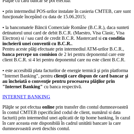
Plăţile cu card bancar se pot efectua:
•
prin intermediul POS-urilor instalate în casieria CMTEB
, care sunt
funcţionale începând cu data de 15.06.2015;
•
la bancomatele Băncii Comerciale Române (B.C.R.)
, daca sunteti
detinatorul unui card de debit B.C.R. (Maestro, Visa Clasic, Visa
Electron) si / sau card de credit B.C.R. Mastercard si
cu conditia
incheierii unei conventii cu B.C.R.
.
Pentru aceste plăţi efectuate prin intermediul ATM-urilor B.C.R.,
banca percepe un comision
de 2 lei pentru deponentul care este
client B.C.R. si 4 lei pentru deponentul care nu este client B.C.R.
• este accesibilă plata facturilor de energie termică şi
prin platforma
"Internet Banking"
, pentru
clienţii care dispun de card bancar şi
au încheiată o convenţie pentru procesarea plăţilor prin
"Internet Banking"
cu banca respectivă.
INTERNET BANKING
Plăţile se pot efectua
online
prin transfer din contul dumneavoastră
în contul CMTEB (specificând codul de client, numărul si data
facturii) prin intermediul unei aplicatii de tip home banking, în cazul
în care aceasta este disponibilă în cadrul unitătii bancare la care
dumneavoastră aveti deschis contul.