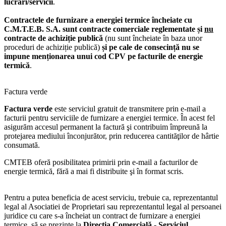
lucrări/servicii
.
Contractele de furnizare a energiei termice încheiate cu
C.M.T.E.B. S.A. sunt contracte comerciale reglementate și
nu
contracte de achiziție publică
(nu sunt încheiate în baza unor
proceduri de achiziție publică)
și pe cale de consecință nu se
impune menționarea unui cod CPV pe facturile de energie
termică
.
Factura verde
Factura verde
este serviciul gratuit de transmitere prin e-mail a
facturii pentru serviciile de furnizare a energiei termice. În acest fel
asigurăm accesul permanent la factură şi contribuim împreună la
protejarea mediului înconjurător, prin reducerea cantităţilor de hârtie
consumată.
CMTEB oferă posibilitatea primirii prin e-mail a facturilor de
energie termică, fără a mai fi distribuite şi în format scris.
Pentru a putea beneficia de acest serviciu, trebuie ca, reprezentantul
legal al Asociatiei de Proprietari sau reprezentantul legal al persoanei
juridice cu care s-a încheiat un contract de furnizare a energiei
termice, să se prezinte la
Direcţia Comercială - Serviciul